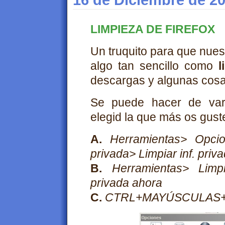
16 de Diciembre de 2
LIMPIEZA DE FIREFOX
Un truquito para que nue
algo tan sencillo como
l
descargas y algunas cos
Se puede hacer de vari
elegid la que más os gust
A.
Herramientas> Opcio
privada> Limpiar inf. priv
B.
Herramientas> Limpi
privada ahora
C.
CTRL+MAYÚSCULAS