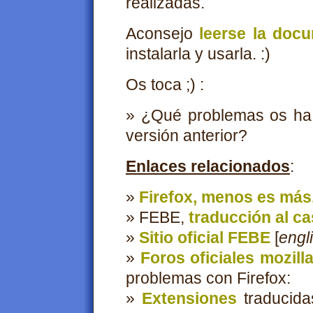
realizadas.
Aconsejo
leerse la doc
instalarla y usarla. :)
Os toca ;) :
» ¿Qué problemas os ha 
versión anterior?
Enlaces relacionados
:
»
Firefox, menos es más
» FEBE,
traducción al ca
»
Sitio oficial FEBE
[
engl
»
Foros oficiales mozill
problemas con Firefox:
»
Extensiones
traducida