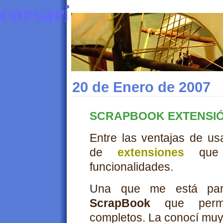
corsaria
20 de Enero de 2007
SCRAPBOOK EXTENSI
Entre las ventajas de u
de
extensiones
que 
funcionalidades.
Una que me está pare
ScrapBook
que permit
completos. La conocí muy