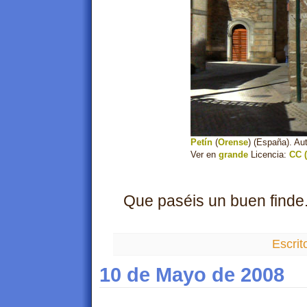
Petín
(
Orense
) (España). Au
Ver en
grande
Licencia:
CC (
Que paséis un buen finde. 
Escrit
10 de Mayo de 2008