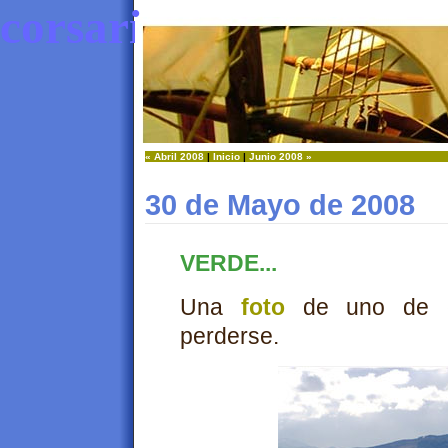
corsaria
« Abril 2008
|
Inicio
|
Junio 2008 »
30 de Mayo de 2008
VERDE...
Una
foto
de uno de e
perderse.